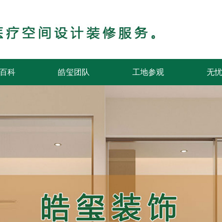
百科
皓玺团队
工地参观
无