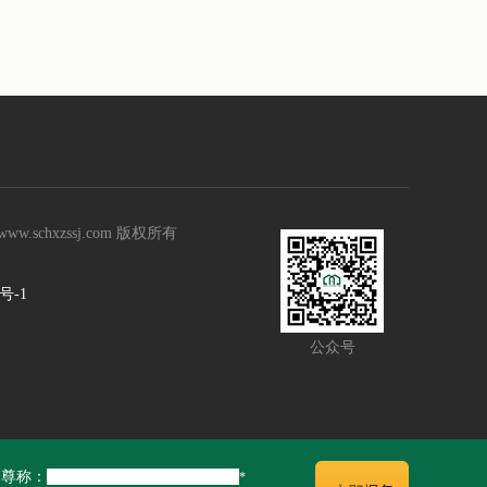
schxzssj.com 版权所有
号-1
公众号
的尊称：
*